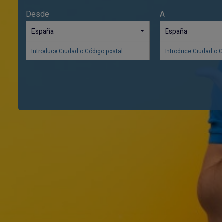
Desde
A
España
España