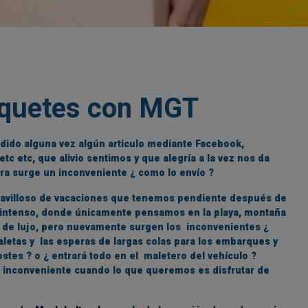
aquetes con MGT
ido alguna vez algún articulo mediante Facebook,
etc etc, que alivio sentimos y que alegría a la vez nos da
ora surge un inconveniente ¿ como lo envío ?
ravilloso de vacaciones que tenemos pendiente después de
o intenso, donde únicamente pensamos en la playa, montaña
o de lujo, pero nuevamente surgen los inconvenientes ¿
etas y las esperas de largas colas para los embarques y
stes ? o ¿ entrará todo en el maletero del vehículo ?
 inconveniente cuando lo que queremos es disfrutar de