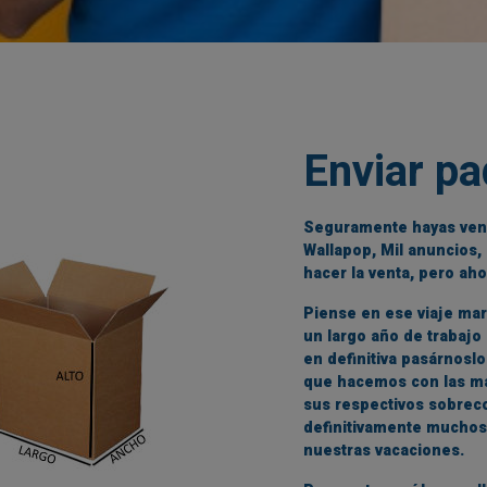
Enviar p
Seguramente hayas vend
Wallapop, Mil anuncios, 
hacer la venta, pero ah
Piense en ese viaje ma
un largo año de trabaj
en definitiva pasárnosl
que hacemos con las mal
sus respectivos sobreco
definitivamente muchos
nuestras vacaciones.