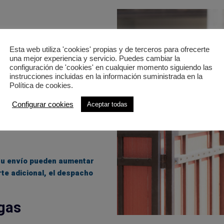
Esta web utiliza 'cookies' propias y de terceros para ofrecerte
una mejor experiencia y servicio. Puedes cambiar la
configuración de 'cookies' en cualquier momento siguiendo las
ntrega, el servicio puede
instrucciones incluidas en la información suministrada en la
una entrega nacional
Política de cookies.
nacional.
Configurar cookies
Aceptar todas
les
 su envío pueden aumentar
rte adicional, el despacho
gas