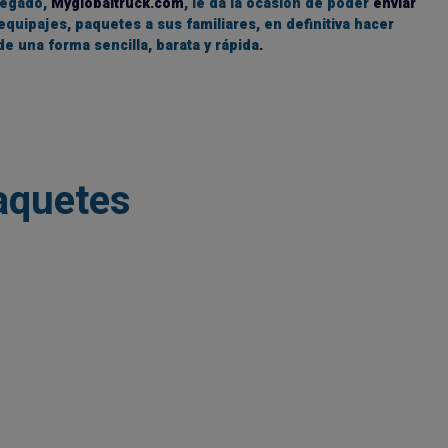
legado,
Myglobaltruck.com
, le da la ocasión de poder
enviar
equipajes, paquetes a sus familiares, en definitiva hacer
de una forma sencilla, barata y rápida
.
paquetes