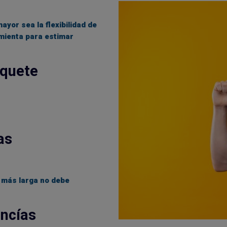
yor sea la flexibilidad de
mienta para estimar
quete
as
 más larga no debe
ancías